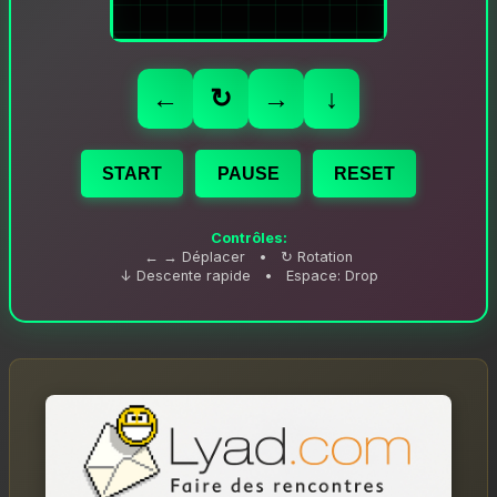
←
↻
→
↓
START
PAUSE
RESET
Contrôles:
← → Déplacer • ↻ Rotation
↓ Descente rapide • Espace: Drop