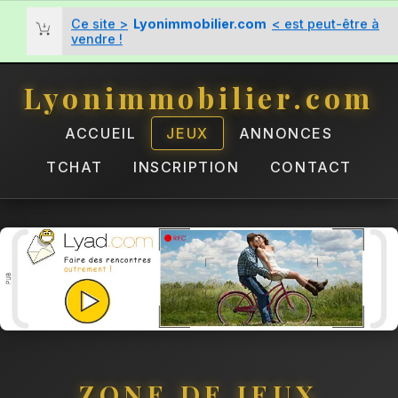
Ce site >
Lyonimmobilier.com
< est peut-être à
vendre !
Lyonimmobilier.com
ACCUEIL
JEUX
ANNONCES
TCHAT
INSCRIPTION
CONTACT
ZONE DE JEUX